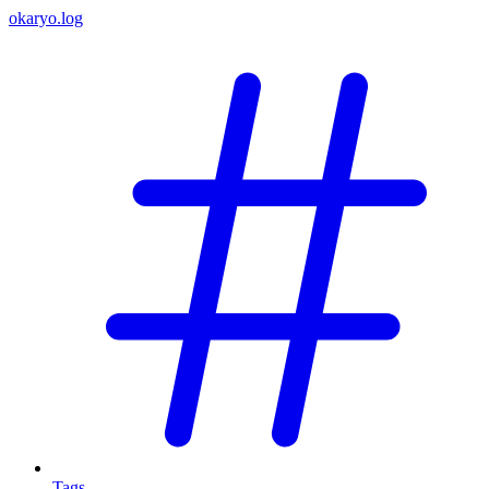
okaryo.log
Tags