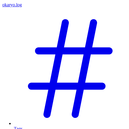
okaryo.log
Tags