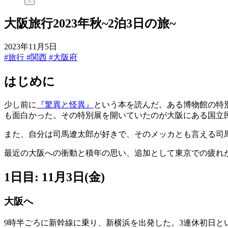
大阪旅行2023年秋~2泊3日の旅~
2023年11月5日
#旅行
#関西
#大阪府
はじめに
少し前に
『驚異と怪異』
という本を読んだ。ある博物館の特
も面白かった。その特別展を開いていたのが大阪にある国立
また、自分は司馬遼太郎が好きで、そのメッカとも言える司
最近の大阪への衝動と積年の思い、追加として東京での疲れが
1日目: 11月3日(金)
大阪へ
9時半ごろに新幹線に乗り、新横浜を出発した。3連休初日と