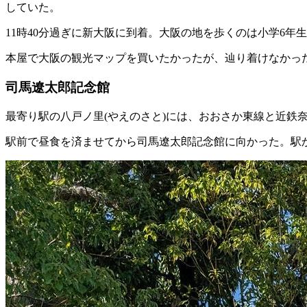
していた。
11時40分過ぎに新大阪に到着。大阪の地を歩くのは小学6年
本屋で大阪の観光マップを買いたかったが、辿り着けなかっ
司馬遼太郎記念館
最寄り駅の八戸ノ里(やえのさと)には、おおさか東線と近鉄
駅前で昼食を済ませてから司馬遼太郎記念館に向かった。駅か