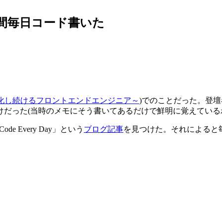
て１年間毎日コード書いた
ipt ～進化し続けるフロントエンドエンジニア～
)でのことだった。登壇
だった(当時のメモにそう書いてあるだけで鮮明に覚えている
 Every Day」という
ブログ記事
を見つけた。それによると毎
。