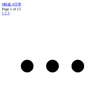
#献血
#日常
Page 1 of 13
1
2
3