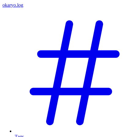
okaryo.log
Tags