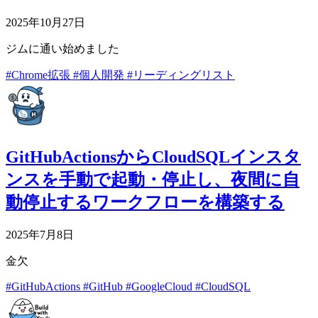
2025年10月27日
ジムに通い始めました
#Chrome拡張
#個人開発
#リーディングリスト
GitHubActionsからCloudSQLインスタ
ンスを手動で起動・停止し、夜間に自
動停止するワークフローを構築する
2025年7月8日
金欠
#GitHubActions
#GitHub
#GoogleCloud
#CloudSQL