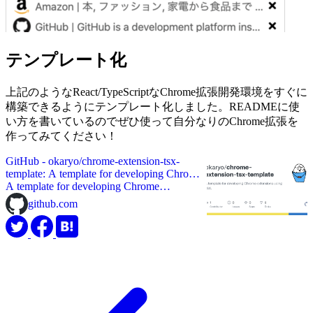
テンプレート化
上記のようなReact/TypeScriptなChrome拡張開発環境をすぐに
構築できるようにテンプレート化しました。READMEに使
い方を書いているのでぜひ使って自分なりのChrome拡張を
作ってみてください！
GitHub - okaryo/chrome-extension-tsx-
template: A template for developing Chrome
extensions using TSX.
A template for developing Chrome
extensions using TSX. - okaryo/chrome-
github.com
extension-tsx-template