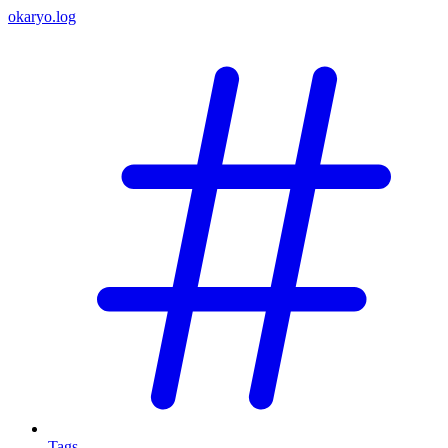
okaryo.log
Tags