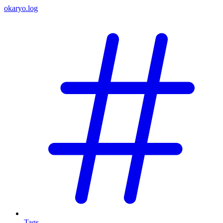
okaryo.log
Tags