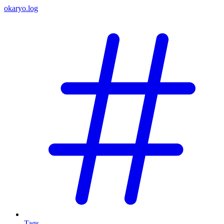
okaryo.log
Tags