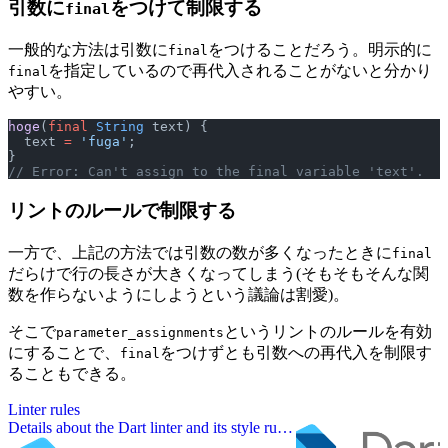
引数に
をつけて制限する
final
一般的な方法は引数に
をつけることだろう。明示的に
final
を指定しているので再代入されることがないと分かり
final
やすい。
hoge
(
final
 String
 text) {
  text 
=
 'fuga'
;
}
// Error: Can't assign to the final variable 'text'.
リントのルールで制限する
一方で、上記の方法では引数の数が多くなったときに
final
だらけで行の長さが大きくなってしまう(そもそもそんな関
数を作らないようにしようという議論は割愛)。
そこで
というリントのルールを有効
parameter_assignments
にすることで、
をつけずとも引数への再代入を制限す
final
ることもできる。
Linter rules
Details about the Dart linter and its style rules
you can choose.