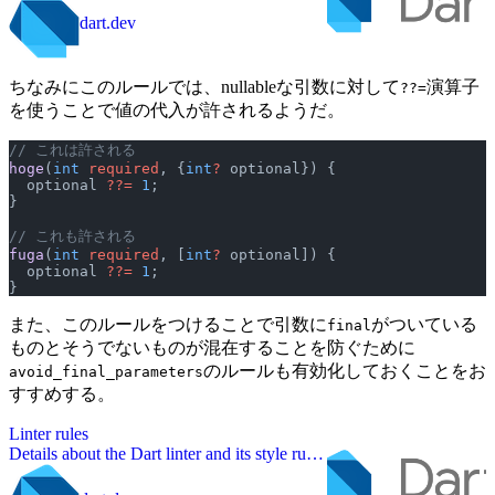
dart.dev
ちなみにこのルールでは、nullableな引数に対して
演算子
??=
を使うことで値の代入が許されるようだ。
// これは許される
hoge
(
int
 required
, {
int
?
 optional}) {
  optional 
??=
 1
;
}
// これも許される
fuga
(
int
 required
, [
int
?
 optional]) {
  optional 
??=
 1
;
}
また、このルールをつけることで引数に
がついている
final
ものとそうでないものが混在することを防ぐために
のルールも有効化しておくことをお
avoid_final_parameters
すすめする。
Linter rules
Details about the Dart linter and its style rules
you can choose.