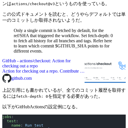
ンは
というものを使っている。
actions/checkout@v3
この公式ドキュメントを読むと、どうやらデフォルトでは単
一のコミットしか取得されないようだ。
Only a single commit is fetched by default, for the
ref/SHA that triggered the workflow. Set fetch-depth: 0
to fetch all history for all branches and tags. Refer here
to learn which commit $GITHUB_SHA points to for
different events.
GitHub - actions/checkout: Action for
checking out a repo
Action for checking out a repo. Contribute to
actions/checkout development by creating an
github.com
account on GitHub.
上記引用にも書かれているが、全てのコミット履歴を取得す
るには
を指定する必要があった。
fetch-depth: 0
以下がGitHubActionsの設定例になる。
jobs
:
  test
:
    name
: 
Run test