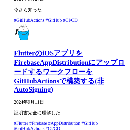
今さら知った
#GitHubActions
#GitHub
#CI/CD
FlutterのiOSアプリを
FirebaseAppDistributionにアップロ
ードするワークフローを
GitHubActionsで構築する(非
AutoSigning)
2024年9月11日
証明書完全に理解した
#Flutter
#Firebase
#AppDistribution
#GitHub
#GitHubActions
#CI/CD