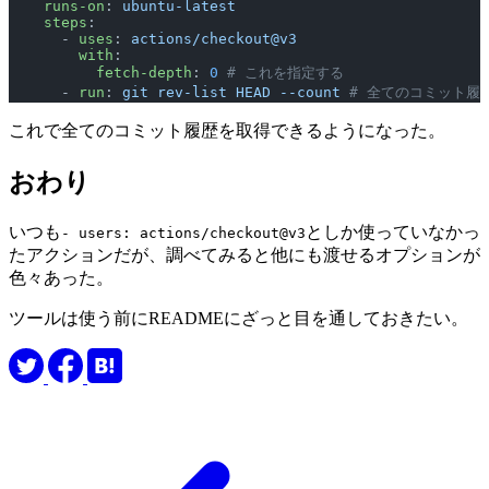
    runs-on
: 
ubuntu-latest
    steps
:
      - 
uses
: 
actions/checkout@v3
        with
:
          fetch-depth
: 
0
 # これを指定する
      - 
run
: 
git rev-list HEAD --count
 # 全てのコミット
これで全てのコミット履歴を取得できるようになった。
おわり
いつも
としか使っていなかっ
- users: actions/checkout@v3
たアクションだが、調べてみると他にも渡せるオプションが
色々あった。
ツールは使う前にREADMEにざっと目を通しておきたい。