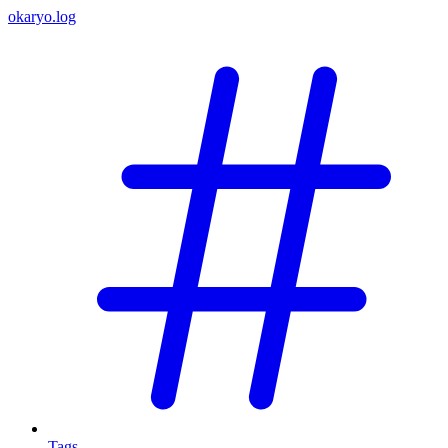
okaryo.log
Tags