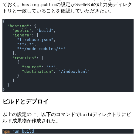
ておく。
の設定がSvelteKitの出力先ディレク
hosting.public
トリと一致していることを確認していただきたい。
{
  "hosting"
: {
    "public"
: 
"build"
,
    "ignore"
: [
      "firebase.json"
,
      "**/.*"
,
      "**/node_modules/**"
    ],
    "rewrites"
: [
      {
        "source"
: 
"**"
,
        "destination"
: 
"/index.html"
      }
    ]
  }
}
ビルドとデプロイ
以上の設定の上、以下のコマンドで
ディレクトリにビ
build
ルド成果物が作成された。
npm
 run
 build