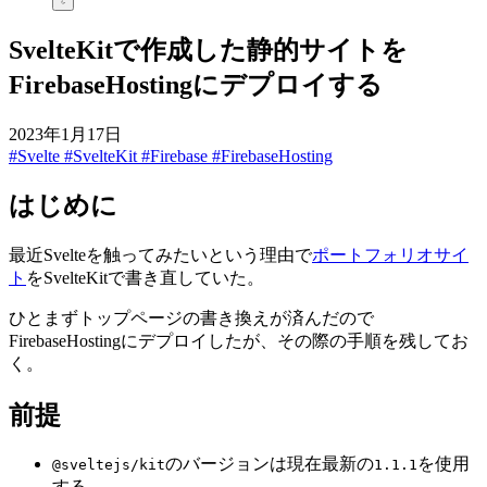
SvelteKitで作成した静的サイトを
FirebaseHostingにデプロイする
2023年1月17日
#Svelte
#SvelteKit
#Firebase
#FirebaseHosting
はじめに
最近Svelteを触ってみたいという理由で
ポートフォリオサイ
ト
をSvelteKitで書き直していた。
ひとまずトップページの書き換えが済んだので
FirebaseHostingにデプロイしたが、その際の手順を残してお
く。
前提
のバージョンは現在最新の
を使用
@sveltejs/kit
1.1.1
する