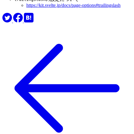
https://kit.svelte.jp/docs/page-options#trailingslash