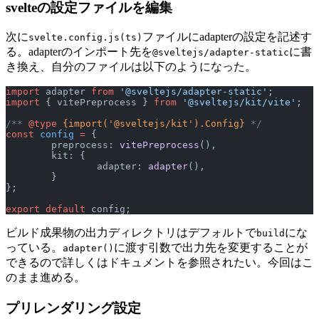
svelteの設定ファイルを編集
次に
ファイルにadapterの設定を記述す
svelte.config.js(ts)
る。adapterのインポート先を
に書
@sveltejs/adapter-static
き換え、自分のファイルは以下のようになった。
import
 adapter 
from
 '@sveltejs/adapter-static'
;
import
 { vitePreprocess } 
from
 '@sveltejs/kit/vite'
;
/** 
@type
 {import('@sveltejs/kit').Config}
 */
const
 config
 =
 {
	preprocess: 
vitePreprocess
(),
	kit: {
		adapter: 
adapter
(),
	}
};
export
 default
 config;
ビルド成果物の出力ディレクトリはデフォルトで
にな
build
っている。
に渡す引数で出力先を変更することが
adapter()
できるので詳しくはドキュメントを参照されたい。今回はこ
のまま進める。
プリレンダリング設定