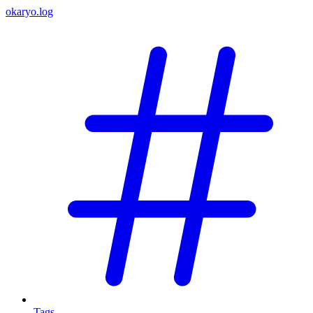
okaryo.log
Tags