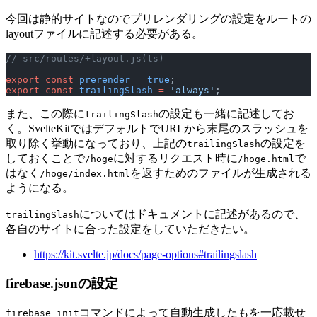
今回は静的サイトなのでプリレンダリングの設定をルートの
layoutファイルに記述する必要がある。
// src/routes/+layout.js(ts)
export
 const
 prerender
 =
 true
;
export
 const
 trailingSlash
 =
 'always'
;
また、この際に
の設定も一緒に記述してお
trailingSlash
く。SvelteKitではデフォルトでURLから末尾のスラッシュを
取り除く挙動になっており、上記の
の設定を
trailingSlash
しておくことで
に対するリクエスト時に
で
/hoge
/hoge.html
はなく
を返すためのファイルが生成される
/hoge/index.html
ようになる。
についてはドキュメントに記述があるので、
trailingSlash
各自のサイトに合った設定をしていただきたい。
https://kit.svelte.jp/docs/page-options#trailingslash
firebase.jsonの設定
コマンドによって自動生成したもを一応載せ
firebase init