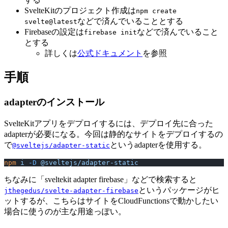
SvelteKitのプロジェクト作成は
npm create
などで済んでいることとする
svelte@latest
Firebaseの設定は
などで済んでいること
firebase init
とする
詳しくは
公式ドキュメント
を参照
手順
adapterのインストール
SvelteKitアプリをデプロイするには、デプロイ先に合った
adapterが必要になる。今回は静的なサイトをデプロイするの
で
というadapterを使用する。
@sveltejs/adapter-static
npm
 i
 -D
 @sveltejs/adapter-static
ちなみに「sveltekit adapter firebase」などで検索すると
というパッケージがヒ
jthegedus/svelte-adapter-firebase
ットするが、こちらはサイトをCloudFunctionsで動かしたい
場合に使うのが主な用途っぽい。