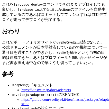
これを
コマンドでそのままデプロイしても
firebase deploy
良いし、
でGitHubActionsのファイルも自動生
firebase init
成しているのであればコミットしてプッシュすれば自動デプ
ロイが走ってデプロイが完了する。
おわり
これでポートフォリオサイトがSvelte/SvelteKit製になった。
公式ドキュメントが日本語対応しているので機能について一
通り目を通すことができたし、Svelteを触るという当初の目
的は達成できた。あとはプロフィールと問い合わせページが
まだ書き換え途中なので早くやり切ってしまいたい。
参考
Adaptersのドキュメント
https://kit.svelte.jp/docs/adapters
のREADME
@sveltejs/adapter-static
https://github.com/sveltejs/kit/tree/master/packages/adapte
static
の設定について
trailingSlash