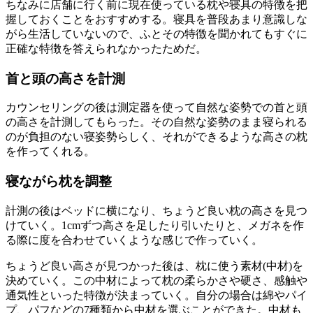
ちなみに店舗に行く前に現在使っている枕や寝具の特徴を把
握しておくことをおすすめする。寝具を普段あまり意識しな
がら生活していないので、ふとその特徴を聞かれてもすぐに
正確な特徴を答えられなかったためだ。
首と頭の高さを計測
カウンセリングの後は測定器を使って自然な姿勢での首と頭
の高さを計測してもらった。その自然な姿勢のまま寝られる
のが負担のない寝姿勢らしく、それができるような高さの枕
を作ってくれる。
寝ながら枕を調整
計測の後はベッドに横になり、ちょうど良い枕の高さを見つ
けていく。1cmずつ高さを足したり引いたりと、メガネを作
る際に度を合わせていくような感じで作っていく。
ちょうど良い高さが見つかった後は、枕に使う素材(中材)を
決めていく。この中材によって枕の柔らかさや硬さ、感触や
通気性といった特徴が決まっていく。自分の場合は綿やパイ
プ、パフなどの7種類から中材を選ぶことができた。中材も