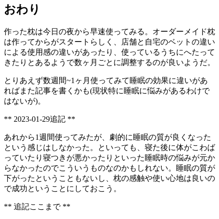
おわり
作った枕は今日の夜から早速使ってみる。オーダーメイド枕
は作ってからがスタートらしく、店舗と自宅のベットの違い
による使用感の違いがあったり、使っているうちにへたって
きたりとあるようで数ヶ月ごとに調整するのが良いようだ。
とりあえず数週間~1ヶ月使ってみて睡眠の効果に違いがあ
ればまた記事を書くかも(現状特に睡眠に悩みがあるわけで
はないが)。
** 2023-01-29追記 **
あれから1週間使ってみたが、劇的に睡眠の質が良くなった
という感じはしなかった。といっても、寝た後に体がこわば
っていたり寝つきが悪かったりといった睡眠時の悩みが元か
らなかったのでこういうものなのかもしれない。睡眠の質が
下がったということもないし、枕の感触や使い心地は良いの
で成功ということにしておこう。
** 追記ここまで **