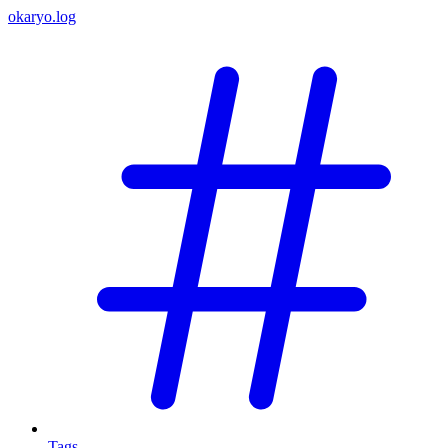
okaryo.log
Tags