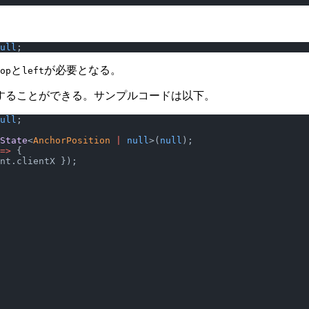
ull
;
と
が必要となる。
op
left
することができる。サンプルコードは以下。
ull
;
State
<
AnchorPosition
 |
 null
>(
null
);
=>
 {
nt.clientX });