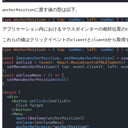
>
に渡す値の型は以下。
anchorPosition
type
 AnchorPosition
 =
 { 
top
:
 number
; 
left
:
 number
 } 
|
 n
アプリケーション内におけるマウスポインターの相対位置の
t
これらの値はクリックイベントの
と
から取得
clientY
clientX
type
 AnchorPosition
 =
 { 
top
:
 number
; 
left
:
 number
 } 
|
 n
const
 [
menuAnchorPosition
, 
setMenuAnchorPosition
] 
=
 use
const
 onClick
 =
 (
event
:
 React
.
MouseEvent
<
HTMLElement
>) 
  setMenuAnchorPosition
({ top: event.clientY, left: eve
};
const
 onCloseMenu
 =
 () 
=>
 {
  setMenuAnchorPosition
(
null
)
}
return
 (
  <
div
>
    <
Button
 onClick
={
onClick
}
>
      Click Target
    </
Button
>
    <
Menu
      open
={
Boolean
(anchorPosition)
}
      onClose
={
onCloseMenu
}
      anchorReference
=
"anchorPosition"