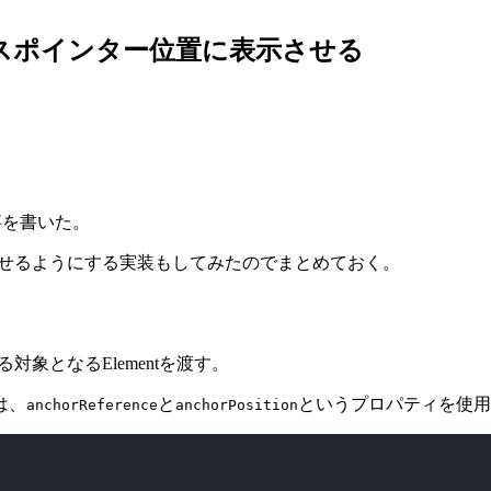
たマウスポインター位置に表示させる
事を書いた。
させるようにする実装もしてみたのでまとめておく。
対象となるElementを渡す。
は、
と
というプロパティを使用
anchorReference
anchorPosition