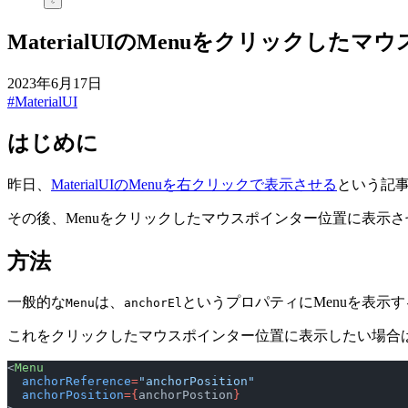
MaterialUIのMenuをクリックし
2023年6月17日
#MaterialUI
はじめに
昨日、
MaterialUIのMenuを右クリックで表示させる
という記
その後、Menuをクリックしたマウスポインター位置に表示
方法
一般的な
は、
というプロパティにMenuを表示する
Menu
anchorEl
これをクリックしたマウスポインター位置に表示したい場合
<
Menu
  anchorReference
=
"anchorPosition"
  anchorPosition
={
anchorPostion
}