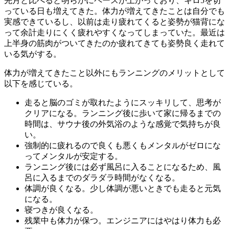
先月と比べると明らかにペースが上がっており、キロ5を切
っている日も増えてきた。体力が増えてきたことは自分でも
実感できているし、以前は走り疲れてくると姿勢が猫背にな
って余計走りにくく疲れやすくなってしまっていた。最近は
上半身の筋肉がついてきたのか疲れてきても姿勢良く走れて
いる気がする。
体力が増えてきたこと以外にもランニングのメリットとして
以下を感じている。
走ると脳のゴミが取れたようにスッキリして、思考が
クリアになる。ランニング後に歩いて家に帰るまでの
時間は、サウナ後の外気浴のような感覚で気持ちが良
い。
強制的に疲れるので良くも悪くもメンタルがゼロにな
ってメンタルが安定する。
ランニング後には必ず風呂に入ることになるため、風
呂に入るまでのダラダラ時間がなくなる。
体調が良くなる。少し体調が悪いときでも走ると元気
になる。
寝つきが良くなる。
残業中も体力が保つ。エンジニアにはやはり体力も必