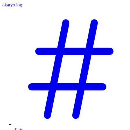
okaryo.log
Tags