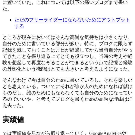
に置いていた。これについては以下の痛いブログまで書い
た。
ただのフリーライダーにならないためにアウトプット
する
ところが現在においてはそんな高尚な気持ちは小さくなり、
自分のために書いている部分が多い。特に、ブログに限らず
記録を残しておくことは月日が経過してから当時自分がやっ
てきたことを振り返る上でとても役立つし、当時の考えや経
験を想起して再度なぞることができるという点で記憶と経験
の外部化という機能はとても大きいと考えるようになった。
そんなわけで今は自分のために書いているし、それを楽しい
とも思えている。ついでにそれが誰か人のためになれば儲け
ものだし、誰のためにもならなくても自分のためになってい
るのでいいや、と考えてブログを書くための高尚な理由は消
え去った。
実績値
では実績値を見ながら振り返っていく。GoogleAnalyticsや