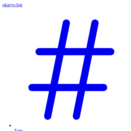
okaryo.log
Tags