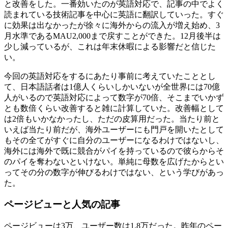
と改善をした。一番効いたのが英語対応で、記事の中でよく
読まれている技術記事を中心に英語に翻訳していった。すぐ
に効果は出なかったが徐々に海外からの流入が増え始め、3
月水準であるMAU2,000まで戻すことができた。12月後半は
少し減っているが、これは年末休暇による影響だと信じた
い。
今回の英語対応をするにあたり事前に考えていたこととし
て、日本語話者は1億人くらいしかいないが全世界には70億
人がいるので英語対応によって数字が70倍、そこまでいかず
とも数倍くらい改善すると雑に計算していた。改善幅として
は2倍もいかなかったし、ただの皮算用だった。当たり前と
いえば当たり前だが、海外ユーザーにも門戸を開いたとして
もその全てがすぐに自分のユーザーになるわけではないし、
海外には海外で既に競合がパイを持っているので彼らからそ
のパイを奪わないといけない。単純に母数を広げたからとい
ってその分の数字が伸びるわけではない、という学びがあっ
た。
ページビューと人気の記事
ページビューは3万、ユーザー数は1.8万だった。昨年のペー