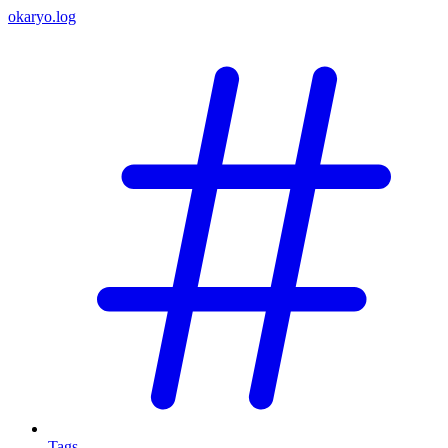
okaryo.log
Tags