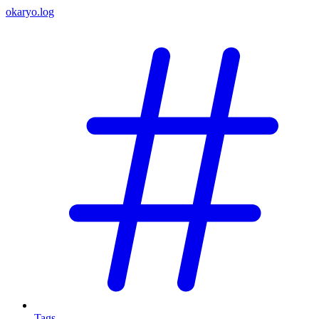
okaryo.log
Tags