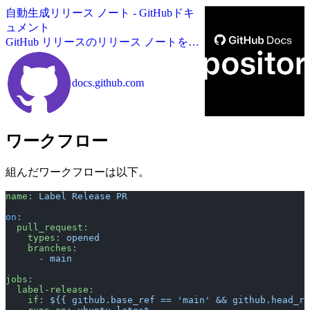
自動生成リリース ノート - GitHubドキ
ュメント
GitHub リリースのリリース ノートを自
動的に生成できます
docs.github.com
ワークフロー
組んだワークフローは以下。
name
: 
Label Release PR
on
:
  pull_request
:
    types
: 
opened
    branches
:
      - 
main
jobs
:
  label-release
:
    if
: 
${{ github.base_ref == 'main' && github.head_re