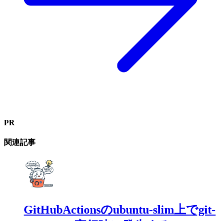
PR
関連記事
GitHubActionsのubuntu-slim上でgit-