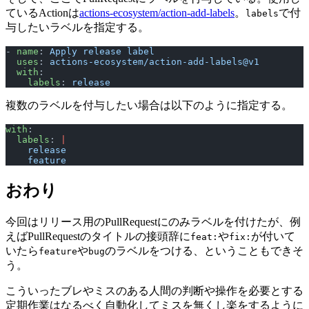
ているActionは
actions-ecosystem/action-add-labels
。
で付
labels
与したいラベルを指定する。
- 
name
: 
Apply release label
  uses
: 
actions-ecosystem/action-add-labels@v1
  with
:
    labels
: 
release
複数のラベルを付与したい場合は以下のように指定する。
with
:
  labels
: 
|
    release
    feature
おわり
今回はリリース用のPullRequestにのみラベルを付けたが、例
えばPullRequestのタイトルの接頭辞に
や
が付いて
feat:
fix:
いたら
や
のラベルをつける、ということもできそ
feature
bug
う。
こういったブレやミスのある人間の判断や操作を必要とする
定期作業はなるべく自動化してミスを無くし楽をするように