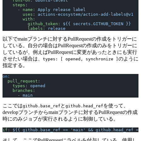
    runs-on
: 
ubuntu-latest
    steps
:
      - 
name
: 
Apply release label
        uses
: 
actions-ecosystem/action-add-labels@v1
        with
:
          github_token
: 
${{ secrets.GITHUB_TOKEN }}
          labels
: 
release
以下でmainブランチに対するPullRequestの作成をトリガーに
している。自分の場合はPullRequestの作成のみをトリガーに
しているが、例えばPullRequestに変更があったときにも実行
させたい場合は、
のように
types: [ opened, synchronize ]
指定する。
on
:
  pull_request
:
    types
: 
opened
    branches
:
      - 
main
ここでは
と
を使って、
github.base_ref
github.head_ref
developブランチからmainブランチに対するPullRequestの作成
時にのみジョブが実行されるように制御している。
if
: 
${{ github.base_ref == 'main' && github.head_ref ==
そして、ここでPullRequestにラベルを付与している。使用し