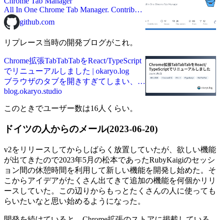
Chrome Tab Manager
All In One Chrome Tab Manager. Contribute
to okaryo/TabTabTab development by
github.com
creating an account on GitHub.
リプレース当時の開発ブログがこれ。
Chrome拡張TabTabTabをReact/TypeScript
でリニューアルしました | okaryo.log
ブラウザのタブを開きすぎてしまい、ど
blog.okaryo.studio
れがどれだか分からなくなってしまうこ
とってありますよね？そんな悩みは
このときでユーザー数は16人くらい。
TabTabTabで簡単に解決できます。
ドイツの人からのメール(2023-06-20)
v2をリリースしてからしばらく放置していたが、欲しい機能
が出てきたので2023年5月の松本であったRubyKaigiのセッシ
ョン間の休憩時間を利用して新しい機能を開発し始めた。そ
こからアイデアがたくさん出てきて追加の機能を何個かリリ
ースしていた。この辺りからもっとたくさんの人に使っても
らいたいなと思い始めるようになった。
開発を続けていると、Chrome拡張のストアに掲載している