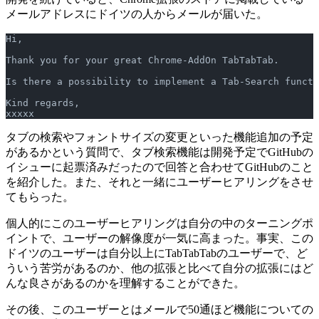
メールアドレスにドイツの人からメールが届いた。
Hi,
Thank you for your great Chrome-AddOn TabTabTab.
Is there a possibility to implement a Tab-Search functi
Kind regards,
xxxxx
タブの検索やフォントサイズの変更といった機能追加の予定
があるかという質問で、タブ検索機能は開発予定でGitHubの
イシューに起票済みだったので回答と合わせてGitHubのこと
を紹介した。また、それと一緒にユーザーヒアリングをさせ
てもらった。
個人的にこのユーザーヒアリングは自分の中のターニングポ
イントで、ユーザーの解像度が一気に高まった。事実、この
ドイツのユーザーは自分以上にTabTabTabのユーザーで、ど
ういう苦労があるのか、他の拡張と比べて自分の拡張にはど
んな良さがあるのかを理解することができた。
その後、このユーザーとはメールで50通ほど機能についての