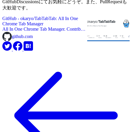
GitHubDiscussionsにてお気軽にどうぞ。また、PullRequestも
大歓迎です。
GitHub - okaryo/TabTabTab: All In One
Chrome Tab Manager
All In One Chrome Tab Manager. Contribute
to okaryo/TabTabTab development by
github.com
creating an account on GitHub.