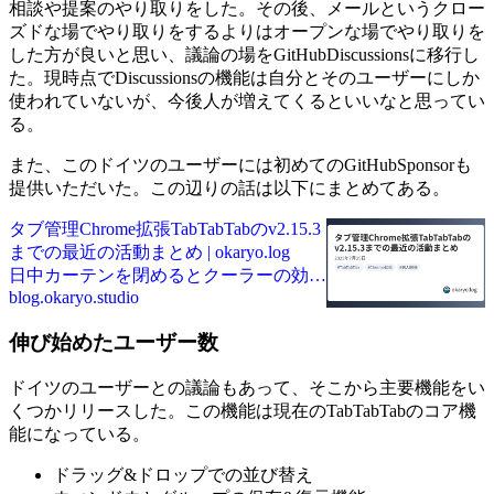
相談や提案のやり取りをした。その後、メールというクロー
ズドな場でやり取りをするよりはオープンな場でやり取りを
した方が良いと思い、議論の場をGitHubDiscussionsに移行し
た。現時点でDiscussionsの機能は自分とそのユーザーにしか
使われていないが、今後人が増えてくるといいなと思ってい
る。
また、このドイツのユーザーには初めてのGitHubSponsorも
提供いただいた。この辺りの話は以下にまとめてある。
タブ管理Chrome拡張TabTabTabのv2.15.3
までの最近の活動まとめ | okaryo.log
日中カーテンを閉めるとクーラーの効き
blog.okaryo.studio
が良いことに気づいた
伸び始めたユーザー数
ドイツのユーザーとの議論もあって、そこから主要機能をい
くつかリリースした。この機能は現在のTabTabTabのコア機
能になっている。
ドラッグ&ドロップでの並び替え