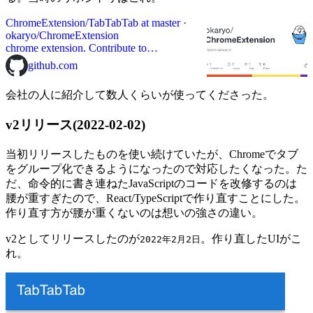
ChromeExtension/TabTabTab at master ·
okaryo/ChromeExtension
chrome extension. Contribute to
okaryo/ChromeExtension development by
github.com
creating an account on GitHub.
会社の人に紹介して数人くらいが使ってくださった。
v2リリース(2022-02-02)
当初リリースしたものを使い続けていたが、Chromeでタブ
をグループ化できるようになったので対応したくなった。た
だ、命令的に書き連ねたJavaScriptのコードを改修するのは
腰が重すぎたので、React/TypeScriptで作り直すことにした。
作り直す方が腰が重くないのは想いの強さの違い。
v2としてリリースしたのが
。作り直したUIがこ
2022年2月2日
れ。