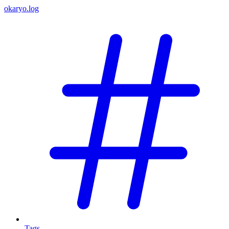
okaryo.log
Tags