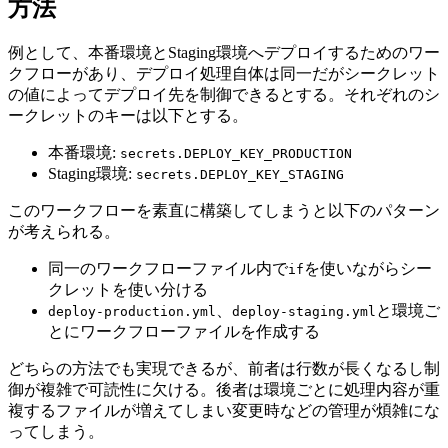
方法
例として、本番環境とStaging環境へデプロイするためのワー
クフローがあり、デプロイ処理自体は同一だがシークレット
の値によってデプロイ先を制御できるとする。それぞれのシ
ークレットのキーは以下とする。
本番環境:
secrets.DEPLOY_KEY_PRODUCTION
Staging環境:
secrets.DEPLOY_KEY_STAGING
このワークフローを素直に構築してしまうと以下のパターン
が考えられる。
同一のワークフローファイル内で
を使いながらシー
if
クレットを使い分ける
、
と環境ご
deploy-production.yml
deploy-staging.yml
とにワークフローファイルを作成する
どちらの方法でも実現できるが、前者は行数が長くなるし制
御が複雑で可読性に欠ける。後者は環境ごとに処理内容が重
複するファイルが増えてしまい変更時などの管理が煩雑にな
ってしまう。