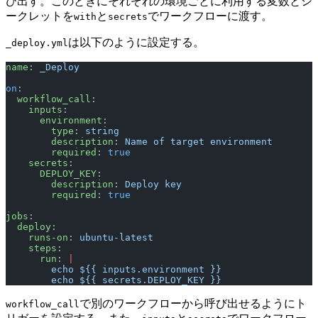
び出す。このときにそれぞれの環境ごとに利用する変数とシ
ークレットを
と
でワークフローに渡す。
with
secrets
は以下のように設定する。
_deploy.yml
name
: 
_Deploy
on
:
  workflow_call
:
    inputs
:
      environment
:
        type
: 
string
        description
: 
Name of target environment
        required
: 
true
    secrets
:
      DEPLOY_KEY
:
        description
: 
Deploy key
        required
: 
true
jobs
:
  deploy
:
    runs-on
: 
ubuntu-latest
    steps
:
      run
: 
|
        echo ${{ inputs.environment }}
        echo ${{ secrets.DEPLOY_KEY }}
で別のワークフローから呼び出せるようにト
workflow_call