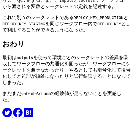
リガーを設定する。また、
と
でワークフロー
inputs
secrets
から渡される変数とシークレットの定義を記述する。
これで別々のシークレットである
と
DEPLOY_KEY_PRODUCTION
を同じワークフロー内で
とし
DEPLOY_KEY_STAGING
DEPLOY_KEY
て利用することができるようになった。
おわり
最初は
を使って環境ごとのシークレットの差異を吸
outputs
収してワークフローの共通化を図ったが、ワークフローにシ
ークレットを渡せなかったり、やるとしても暗号化して復号
化してと処理が煩雑になったりと試行錯誤することになって
しまった。
まだまだGitHubActionsの経験値が足りないことを実感し
た。