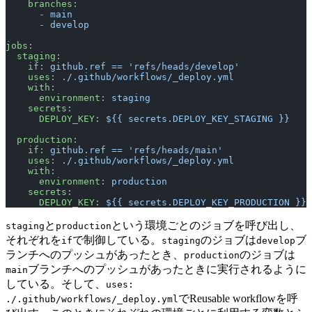
    branches
:
      - 
main
      - 
develop
jobs
:
  staging
:
    if
: 
github.ref == 'refs/heads/develop'
    uses
: 
./.github/workflows/_deploy.yml
    with
:
      environment
: 
staging
    secrets
:
      DEPLOY_KEY
: 
${{ secrets.DEPLOY_KEY_STAGING }}
  production
:
    if
: 
github.ref == 'refs/heads/main'
    uses
: 
./.github/workflows/_deploy.yml
    with
:
      environment
: 
production
    secrets
:
      DEPLOY_KEY
: 
${{ secrets.DEPLOY_KEY_PRODUCTION }}
と
という環境ごとのジョブを呼び出し、
staging
production
それぞれを
で制御している。
のジョブは
ブ
if
staging
develop
ランチへのプッシュがあったとき、
のジョブは
production
ブランチへのプッシュがあったときに実行されるように
main
している。そして、
uses:
でReusable workflowを呼
./.github/workflows/_deploy.yml