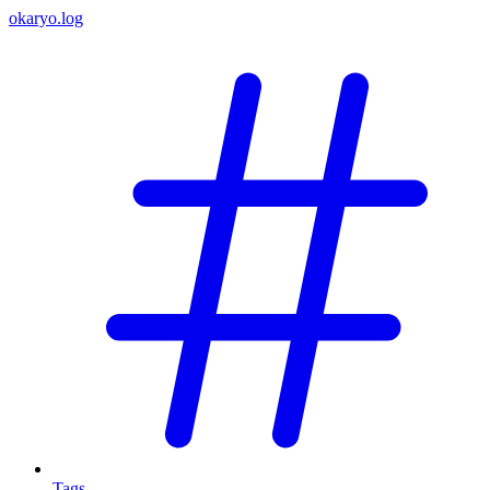
okaryo.log
Tags