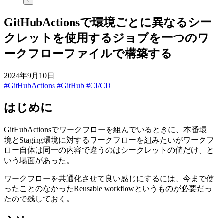
GitHubActionsで環境ごとに異なるシー
クレットを使用するジョブを一つのワ
ークフローファイルで構築する
2024年9月10日
#GitHubActions
#GitHub
#CI/CD
はじめに
GitHubActionsでワークフローを組んでいるときに、本番環
境とStaging環境に対するワークフローを組みたいがワークフ
ロー自体は同一の内容で違うのはシークレットの値だけ、と
いう場面があった。
ワークフローを共通化させて良い感じにするには、今まで使
ったことのなかったReusable workflowというものが必要だっ
たので残しておく。