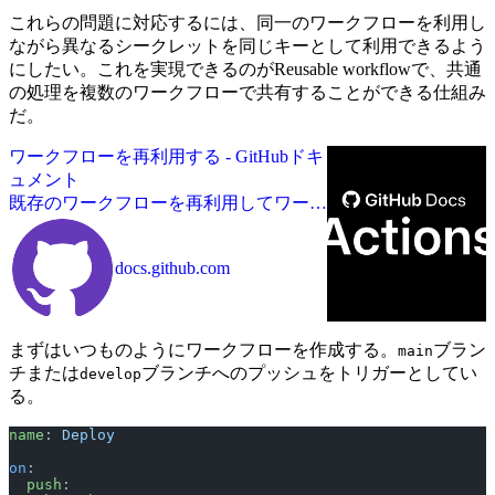
これらの問題に対応するには、同一のワークフローを利用し
ながら異なるシークレットを同じキーとして利用できるよう
にしたい。これを実現できるのがReusable workflowで、共通
の処理を複数のワークフローで共有することができる仕組み
だ。
ワークフローを再利用する - GitHubドキ
ュメント
既存のワークフローを再利用してワーク
フローを作成するときに重複を回避する
方法について説明します。
docs.github.com
まずはいつものようにワークフローを作成する。
ブラン
main
チまたは
ブランチへのプッシュをトリガーとしてい
develop
る。
name
: 
Deploy
on
:
  push
: