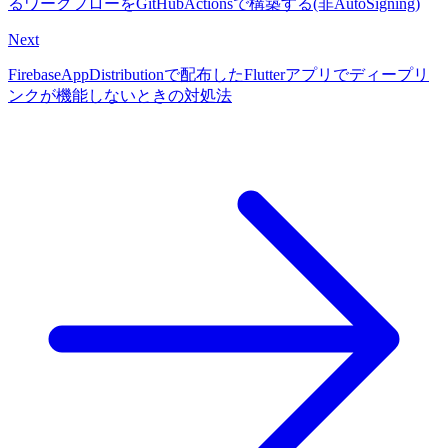
るワークフローをGitHubActionsで構築する(非AutoSigning)
Next
FirebaseAppDistributionで配布したFlutterアプリでディープリ
ンクが機能しないときの対処法