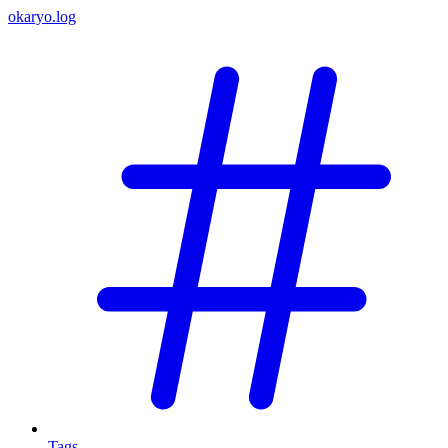
okaryo.log
Tags