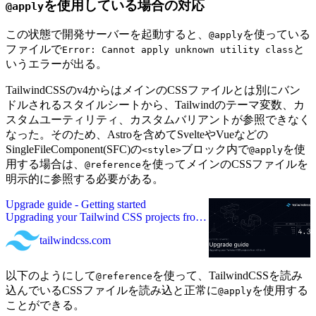
を使用している場合の対応
@apply
この状態で開発サーバーを起動すると、
を使っている
@apply
ファイルで
と
Error: Cannot apply unknown utility class
いうエラーが出る。
TailwindCSSのv4からはメインのCSSファイルとは別にバン
ドルされるスタイルシートから、Tailwindのテーマ変数、カ
スタムユーティリティ、カスタムバリアントが参照できなく
なった。そのため、Astroを含めてSvelteやVueなどの
SingleFileComponent(SFC)の
ブロック内で
を使
<style>
@apply
用する場合は、
を使ってメインのCSSファイルを
@reference
明示的に参照する必要がある。
Upgrade guide - Getting started
Upgrading your Tailwind CSS projects from
v3 to v4.
tailwindcss.com
以下のようにして
を使って、TailwindCSSを読み
@reference
込んでいるCSSファイルを読み込と正常に
を使用する
@apply
ことができる。