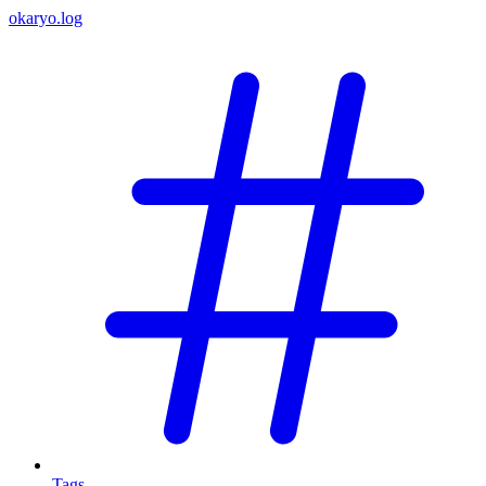
okaryo.log
Tags