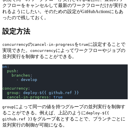
クフローをキャンセルして最新のワークフローだけが実行さ
れるようにしたい。そのための設定がGitHubActionsにもあ
ったので残しておく。
設定方法
の
を
に設定することで
concurrency
cancel-in-progress
true
実現できた。
によってワークフローやジョブの
concurrency
並列実行を制御することができる。
on
:
  push
:
    branches
:
      - 
develop
concurrency
:
  group
: 
deploy-${{ github.ref }}
  cancel-in-progress
: 
true
によって同一の値を持つグループの並列実行を制御す
group
ることができる。例えば、上記のように
deploy-${{
をグループ名とすることで、ブランチごとに
github.ref }}
並列実行の制御が可能になる。