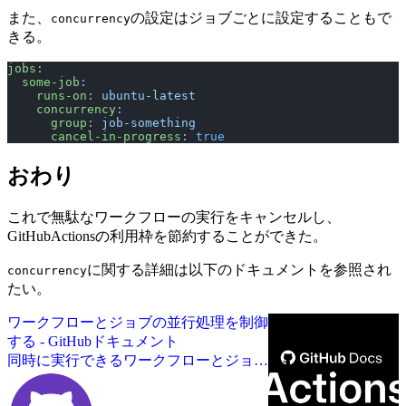
また、
の設定はジョブごとに設定することもで
concurrency
きる。
jobs
:
  some-job
:
    runs-on
: 
ubuntu-latest
    concurrency
:
      group
: 
job-something
      cancel-in-progress
: 
true
おわり
これで無駄なワークフローの実行をキャンセルし、
GitHubActionsの利用枠を節約することができた。
に関する詳細は以下のドキュメントを参照され
concurrency
たい。
ワークフローとジョブの並行処理を制御
する - GitHubドキュメント
同時に実行できるワークフローとジョブ
を管理します。