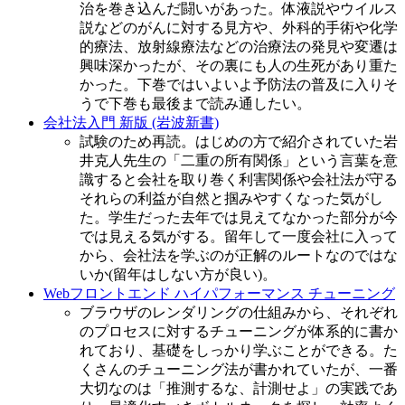
治を巻き込んだ闘いがあった。体液説やウイルス
説などのがんに対する見方や、外科的手術や化学
的療法、放射線療法などの治療法の発見や変遷は
興味深かったが、その裏にも人の生死があり重た
かった。下巻ではいよいよ予防法の普及に入りそ
うで下巻も最後まで読み通したい。
会社法入門 新版 (岩波新書)
試験のため再読。はじめの方で紹介されていた岩
井克人先生の「二重の所有関係」という言葉を意
識すると会社を取り巻く利害関係や会社法が守る
それらの利益が自然と掴みやすくなった気がし
た。学生だった去年では見えてなかった部分が今
では見える気がする。留年して一度会社に入って
から、会社法を学ぶのが正解のルートなのではな
いか(留年はしない方が良い)。
Webフロントエンド ハイパフォーマンス チューニング
ブラウザのレンダリングの仕組みから、それぞれ
のプロセスに対するチューニングが体系的に書か
れており、基礎をしっかり学ぶことができる。た
くさんのチューニング法が書かれていたが、一番
大切なのは「推測するな、計測せよ」の実践であ