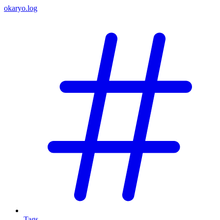
okaryo.log
Tags