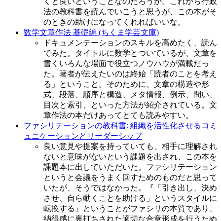
くと良いということなのだろうか。これから行政
法の教科書を読んでいこうと思うが、この本がそ
のときの助けになってくれればいいな。
数学文章作法 基礎編 (ちくま学芸文庫)
ドキュメンテーションのスキルを高めたく、読ん
でみた。タイトルに数学とついているが、文章を
書くいろんな場面で役立つノウハウが満載だっ
た。著者が伝えたいのは終始「読者のことを考え
る」ということ。そのために、文章の構造や形
式、段落、順序と構造、メタ情報、例示、問い、
目次と索引、といった方法が紹介されている。文
章作法の本だけあってとても読みやすい。
ファシリテーションの教科書: 組織を活性化させるコミ
ュニケーションとリーダーシップ
良い意見や提案を持っていても、相手に理解され
ないと意味がないという課題を出され、この本を
課題本に出していただいた。ファシリテーション
というと会議をうまく回すためのものだと思って
いたが、そうではなかった。『「引き出し、決め
させ、自ら動くことを助ける」というスタイルに
転換する』ということがファシリの本質であり、
納得感に裏打ちされた適切な合意形成を行うため