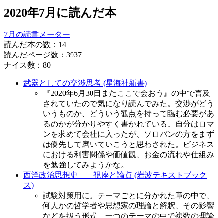
2020年7月に読んだ本
7月の読書メーター
読んだ本の数：14
読んだページ数：3937
ナイス数：80
武器としての交渉思考 (星海社新書)
『2020年6月30日またここで会おう』の中で言及
されていたので気になり読んでみた。交渉がどう
いうものか、どういう観点を持って臨む必要があ
るのかが分かりやすく書かれている。自分はロマ
ンを求めて会社に入ったが、ソロバンの方をまず
は優先して磨いていこうと思わされた。ビジネス
における利害関係や価値観、お金の流れや仕組み
を勉強してみようかな。
西洋政治思想史――視座と論点 (岩波テキストブック
ス)
試験対策用に。テーマごとに分かれた章の中で、
何人かの哲学者や思想家の理論と解釈、その影響
などを扱う形式。一つのテーマの中で複数の理論