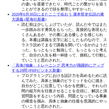
の違いを退避できたり、時代ごとの繋がりを追う
ことができるので頭を整理しやすかった。
2020年6月30日にまたここで会おう 瀧本哲史伝説の東
大講義 (星海社新書)
読む前は少ししょげていたが、読んだ今ではまた
一歩踏み出す勇気をもらった。直接的な表現もた
くさんあるが、その裏にある優しさを感じられ
る。本書は講義を文字に起こしたものなので、ス
ラスラ読めてまるで講義を聞いているかのようだ
った。もっともっと勉強して、もっともっと考え
て、自分の人生を精一杯使って、挑戦して行動し
ていこうと思わされた。
「具体⇄抽象」トレーニング 思考力が飛躍的にアップ
する29問 (PHPビジネス新書)
プログラミングにおける設計力を高めるために読
んでみた。具体と抽象のピラミッドを心に描き、
自分がどこに位置しているかを把握し、それらの
間の縦方向を往復させることを念頭に、解説と演
習問題をするという内容。問題となっている事象
の構造を掴み、具体と抽象の往復を意識的にやっ
ていこうと思わされた。