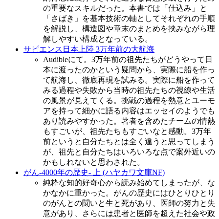
の重要なスキルだった。本書では「仕込み」と
「さばき」を基本技術の軸としてそれぞれの手順
を解説し、構造図や章末のまとめを挟みながら理
解しやすい構成となっている。
サピエンス日本上陸 3万年前の大航海
Audibleにて。3万年前の祖先たちがどうやって日
本に渡ったのかという疑問から、実際に船を作っ
て航海し、徹底再現を試みる。実際に船を作って
みる過程や失敗から当時の祖先たちの視線や生活
の風景が見えてくる。挑戦の過程を熱意とユーモ
アを持って細かに語る内容はエッセイのようでも
あり読みやすかった。著者を含めたチームの情熱
もすごいが、祖先たちもすごいなと感動。3万年
前というと自分たちとは全く違うと思ってしまう
が、祖先と自分たちはいろいろな点で案外近いの
かもしれないと思わされた。
がん‐4000年の歴史‐ 上 (ハヤカワ文庫NF)
純粋な知的好奇心から読み始めてしまったが、な
かなかに重かった。がんの歴史にはひとりひとり
のがんとの闘いと生と死があり、医師の努力と失
意があり、さらには患者と医師を超えた社会や政