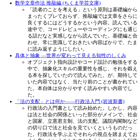
数学文章作法 推敲編 (ちくま学芸文庫)
「読者のことを考える」という原則は基礎編から
まったくブレておらず、推敲編では文章をさらに
良くするにはどうするかという内容。読んでいる
途中で、コードレビューやコーディングにも通じ
る話だなと実感しながら読んでいた。基礎編と合
わせ、常に意識しておきたい内容ばかりで、たま
に読み返すようにしたい。
具体と抽象 ―世界が変わって見える知性のしくみ
オブジェクト指向設計やコード設計の勉強をする
中で、抽象化スキルの重要性を感じ、それを鍛え
る本を探していたので読んでみた。が、期待して
いた内容ではなく、当たり前のことが書かれてい
た。本自体は分かりやすく読みやすい内容でし
た。
「法の支配」とは何か――行政法入門 (岩波新書)
行政法の入門書として読み始めた。しかし、内容
は法と社会の関係といった部分がメインで、社会
と国家、立憲君主制、法の支配、議院内閣制など
の切り口で法と社会を見ていくというものだっ
た。行政法を学ぶ上でそれらの視点を踏まえてお