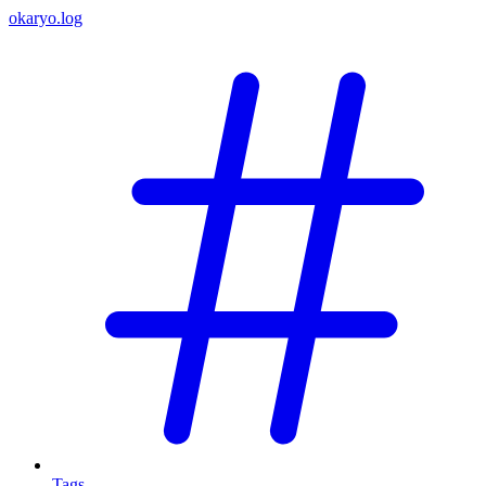
okaryo.log
Tags