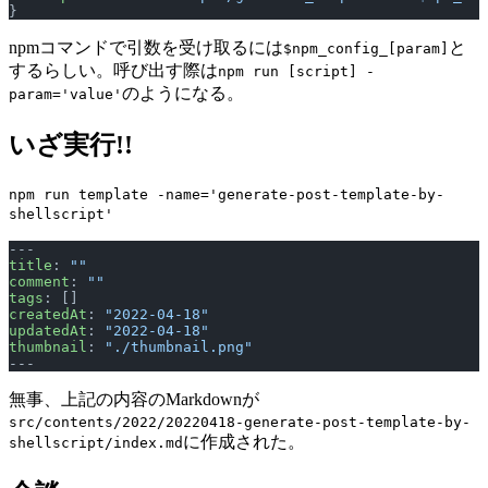
}
npmコマンドで引数を受け取るには
と
$npm_config_[param]
するらしい。呼び出す際は
npm run [script] -
のようになる。
param='value'
いざ実行!!
npm run template -name='generate-post-template-by-
shellscript'
---
title
: 
""
comment
: 
""
tags
: []
createdAt
: 
"2022-04-18"
updatedAt
: 
"2022-04-18"
thumbnail
: 
"./thumbnail.png"
---
無事、上記の内容のMarkdownが
src/contents/2022/20220418-generate-post-template-by-
に作成された。
shellscript/index.md