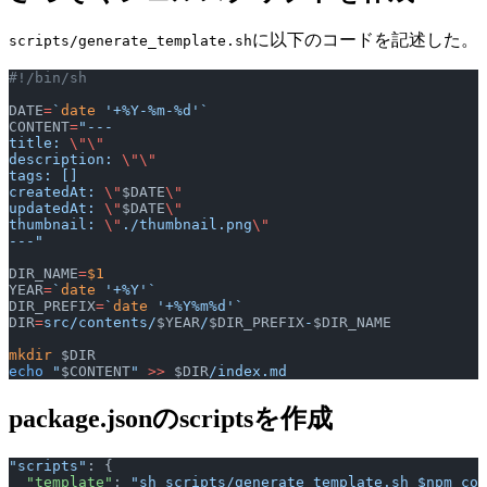
に以下のコードを記述した。
scripts/generate_template.sh
#!/bin/sh
DATE
=
`
date
 '+%Y-%m-%d'`
CONTENT
=
"---
title: 
\"\"
description: 
\"\"
tags: []
createdAt: 
\"
$DATE
\"
updatedAt: 
\"
$DATE
\"
thumbnail: 
\"
./thumbnail.png
\"
---"
DIR_NAME
=
$1
YEAR
=
`
date
 '+%Y'`
DIR_PREFIX
=
`
date
 '+%Y%m%d'`
DIR
=
src/contents/
$YEAR
/
$DIR_PREFIX
-
$DIR_NAME
mkdir
 $DIR
echo
 "
$CONTENT
"
 >>
 $DIR
/index.md
package.jsonのscriptsを作成
"scripts"
: {
  "template"
: 
"sh scripts/generate_template.sh $npm_con